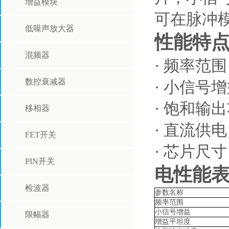
增益模块
可在脉冲
低噪声放大器
性能特
混频器
· 频率范围：
数控衰减器
· 小信号增
· 饱和输出功
移相器
· 直流供电：Vd
FET开关
· 芯片尺寸：4
PIN开关
电性能
检波器
参数名称
频率范围
小信号增益
限幅器
增益平坦度